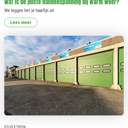
Wat is de juiste bandenspanning bij warm weer?
We leggen het je haarfijn uit
Lees meer
02
/
07
/
2026