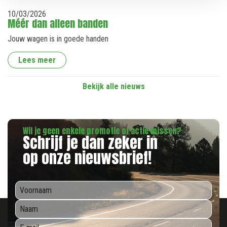
10
/
03
/
2026
Méér dan alleen banden
Jouw wagen is in goede handen
Lees meer
Bekijk alle nieuws
Wil je geen enkele promotie of actie missen?
Schrijf je dan zeker in
op onze nieuwsbrief!
*
*