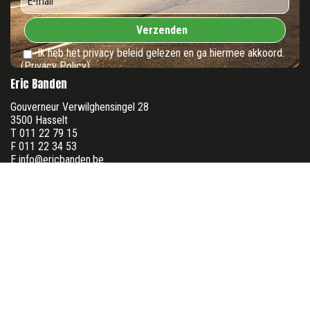
*
Verzenden
Ik heb het privacy beleid gelezen en ga hiermee akkoord.
(Privacy Policy)
Eric Banden
Gouverneur Verwilghensingel 28
3500 Hasselt
T 011 22 79 15
F 011 22 34 53
E info@ericbanden.be
ONR: 0413 033 423
BTW: BE0413 033 423
Openingsuren
Maandag
8u00 - 12u30 & 13u00 - 17u30
Dinsdag
8u00 - 12u30 & 13u00 - 17u30