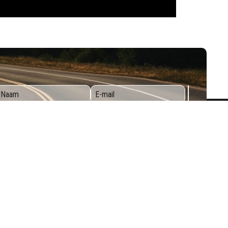
*
*
*
gelezen en ga hiermee akkoord.
(Privacy Policy)
Volg ons op