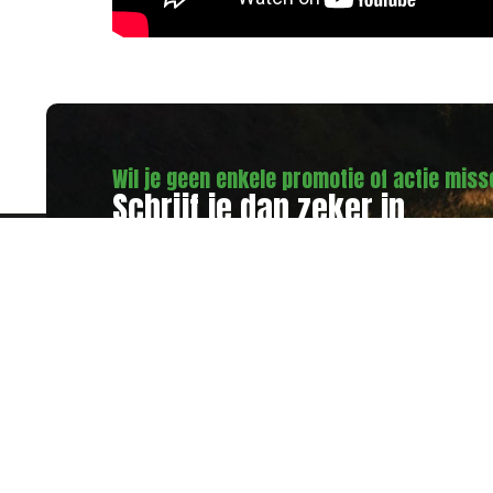
Wil je geen enkele promotie of actie mis
Schrijf je dan zeker in
op onze nieuwsbrief!
Eric Banden
Gouverneur Verwilghensingel 28
3500 Hasselt
T 011 22 79 15
F 011 22 34 53
E info@ericbanden.be