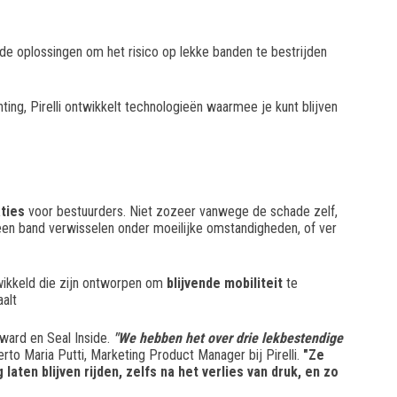
ende oplossingen om het risico op lekke banden te bestrijden
ing, Pirelli ontwikkelt technologieën waarmee je kunt blijven
ties
voor bestuurders. Niet zozeer vanwege de schade zelf,
en band verwisselen onder moeilijke omstandigheden, of ver
ikkeld die zijn ontworpen om
blijvende mobiliteit
te
alt
ward en Seal Inside.
"We hebben het over drie lekbestendige
erto Maria Putti, Marketing Product Manager bij Pirelli.
"Ze
laten blijven rijden, zelfs na het verlies van druk, en zo