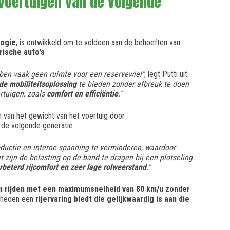
 voertuigen van de volgende
logie
, is ontwikkeld om te voldoen aan de behoeften van
rische auto's
en vaak geen ruimte voor een reservewiel"
, legt Putti uit.
de mobiliteitsoplossing
te bieden zonder afbreuk te doen
rtuigen, zoals
comfort en efficiëntie
."
n van het gewicht van het voertuig door
n de volgende generatie
uctie en interne spanning te verminderen, waardoor
aat zijn de belasting op de band te dragen bij een plotseling
rbeterd rijcomfort en zeer lage rolweerstand
."
an rijden met een maximumsnelheid van 80 km/u zonder
igheden een
rijervaring biedt die gelijkwaardig is aan die