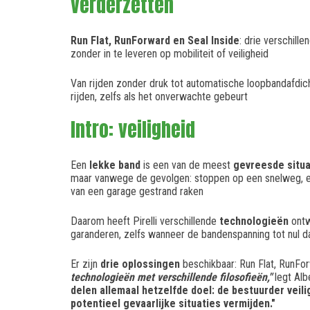
verderzetten
Run Flat, RunForward en Seal Inside
: drie verschill
zonder in te leveren op mobiliteit of veiligheid
Van rijden zonder druk tot automatische loopbandafdicht
rijden, zelfs als het onverwachte gebeurt
Intro: veiligheid
Een
lekke band
is een van de meest
gevreesde situa
maar vanwege de gevolgen: stoppen op een snelweg, e
van een garage gestrand raken
Daarom heeft Pirelli verschillende
technologieën
ontw
garanderen, zelfs wanneer de bandenspanning tot nul da
Er zijn
drie oplossingen
beschikbaar: Run Flat, RunFor
technologieën met verschillende filosofieën,"
legt Alb
delen allemaal hetzelfde doel: de bestuurder veilig 
potentieel gevaarlijke situaties vermijden."