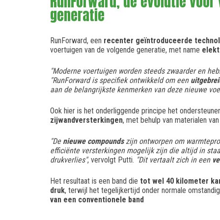
RunForward, de evolutie voor
generatie
RunForward, een
recenter geïntroduceerde techno
voertuigen van de volgende generatie, met name
elekt
"Moderne voertuigen worden steeds zwaarder en hebb
"RunForward is specifiek ontwikkeld om een
uitgebrei
aan de belangrijkste kenmerken van deze nieuwe voe
Ook hier is het onderliggende principe het ondersteune
zijwandversterkingen
, met behulp van materialen va
"De
nieuwe compounds
zijn ontworpen om warmteprod
efficiënte versterkingen mogelijk zijn die altijd in st
drukverlies"
, vervolgt Putti.
"Dit vertaalt zich in een
ve
Het resultaat is een band die
tot wel 40 kilometer k
druk
, terwijl het tegelijkertijd onder normale omstand
van een conventionele band