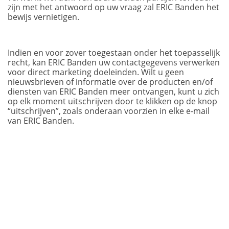
zijn met het antwoord op uw vraag zal ERIC Banden het
bewijs vernietigen.
Indien en voor zover toegestaan onder het toepasselijk
recht, kan ERIC Banden uw contactgegevens verwerken
voor direct marketing doeleinden. Wilt u geen
nieuwsbrieven of informatie over de producten en/of
diensten van ERIC Banden meer ontvangen, kunt u zich
op elk moment uitschrijven door te klikken op de knop
“uitschrijven”, zoals onderaan voorzien in elke e-mail
van ERIC Banden.
8. Beveiliging persoonsgegevens
ERIC Banden verbindt er zich toe om passende en
redelijke fysieke, technologische en organisatorische
beveiligingsmaatregelen te nemen met het oog op het
voorkomen van (i) ongeoorloofde of onrechtmatige
toegang tot uw persoonsgegevens, alsook (ii) verlies,
misbruik of wijziging van uw persoonsgegevens.