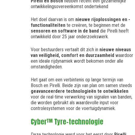
Pirelli en Bosch
hebben recent een gezamenlijke
ontwikkelingsovereenkomst ondertekend
Het doel daarvan is om
nieuwe rijoplossingen en -
functionaliteiten
te creëren, te beginnen met de
sensoren en software in de band
die Pirelli heeft
ontwikkeld door 25 jaar onderzoekswerk.
Voor bestuurders vertaalt dit zich in
nieuwe niveaus
van veiligheid, comfort en duurzaamheid
waardoor
een ideale rijdynamiek wordt bekomen onder alle
omstandigheden.
Het gaat om een verbintenis op lange termijn van
Bosch en Pirelli. Beide zijn van plan om samen steeds
geavanceerdere technologieën te ontwikkelen
voor de real-time verwerking van signalen van banden,
die worden gebruikt als waardevolle input voor
controlesystemen voor de voertuigdynamiek.
Cyber™ Tyre-technologie
Deze technologie werd voor het eerst door
Pirelli