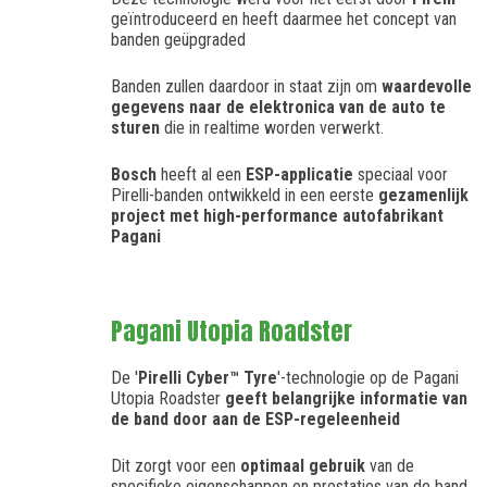
geïntroduceerd en heeft daarmee het concept van
banden geüpgraded
Banden zullen daardoor in staat zijn om
waardevolle
gegevens naar de elektronica van de auto te
sturen
die in realtime worden verwerkt.
Bosch
heeft al een
ESP-applicatie
speciaal voor
Pirelli-banden ontwikkeld in een eerste
gezamenlijk
project met high-performance autofabrikant
Pagani
Pagani Utopia Roadster
De '
Pirelli Cyber™ Tyre
'-technologie op de Pagani
Utopia Roadster
geeft belangrijke informatie van
de band door aan de ESP-regeleenheid
Dit zorgt voor een
optimaal gebruik
van de
specifieke eigenschappen en prestaties van de band,