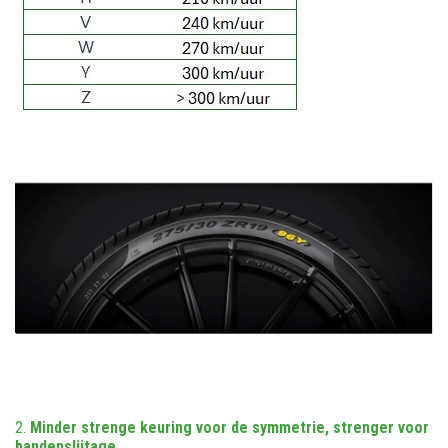
2.
Minder strenge keuring voor de symmetrie, strenger voor
bandenslijtage