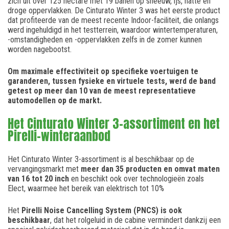
zich uit over 125 hectare met 19 banen op sneeuw, ijs, natte en
droge oppervlakken. De Cinturato Winter 3 was het eerste product
dat profiteerde van de meest recente Indoor-faciliteit, die onlangs
werd ingehuldigd in het testterrein, waardoor wintertemperaturen,
-omstandigheden en -oppervlakken zelfs in de zomer kunnen
worden nagebootst.
Om maximale effectiviteit op specifieke voertuigen te
garanderen, tussen fysieke en virtuele tests, werd de band
getest op meer dan 10 van de meest representatieve
automodellen op de markt.
Het Cinturato Winter 3-assortiment en het
Pirelli-winteraanbod
Het Cinturato Winter 3-assortiment is al beschikbaar op de
vervangingsmarkt met
meer dan 35 producten en omvat maten
van 16 tot 20 inch
en beschikt ook over technologieën zoals
Elect, waarmee het bereik van elektrisch tot 10%
Het
Pirelli Noise Cancelling System (PNCS) is ook
beschikbaar
, dat het rolgeluid in de cabine vermindert dankzij een