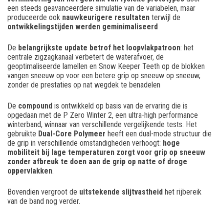
een steeds geavanceerdere simulatie van de variabelen, maar
produceerde ook
nauwkeurigere resultaten
terwijl de
ontwikkelingstijden werden geminimaliseerd
De
belangrijkste update betrof het loopvlakpatroon
: het
centrale zigzagkanaal verbetert de waterafvoer, de
geoptimaliseerde lamellen en Snow Keeper Teeth op de blokken
vangen sneeuw op voor een betere grip op sneeuw op sneeuw,
zonder de prestaties op nat wegdek te benadelen
De
compound
is ontwikkeld op basis van de ervaring die is
opgedaan met de P Zero Winter 2, een ultra-high performance
winterband, winnaar van verschillende vergelijkende tests. Het
gebruikte
Dual-Core Polymeer
heeft een dual-mode structuur die
de grip in verschillende omstandigheden verhoogt:
hoge
mobiliteit bij lage temperaturen zorgt voor grip op sneeuw
zonder afbreuk te doen aan de grip op natte of droge
oppervlakken
.
Bovendien vergroot de
uitstekende slijtvastheid
het rijbereik
van de band nog verder.