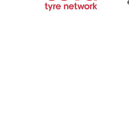
Wil je geen enkele promotie of actie mis
Schrijf je dan zeker in
op onze nieuwsbrief!
Eric Banden
Gouverneur Verwilghensingel 28
3500 Hasselt