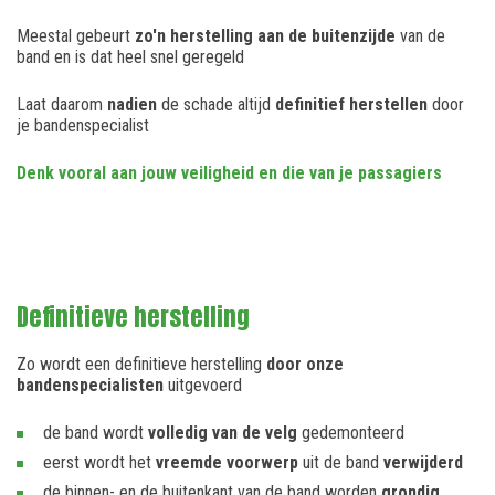
Meestal gebeurt
zo'n herstelling aan de buitenzijde
van de
band en is dat heel snel geregeld
Laat daarom
nadien
de schade altijd
definitief herstellen
door
je bandenspecialist
Denk vooral aan jouw veiligheid en die van je passagiers
Definitieve herstelling
Zo wordt een definitieve herstelling
door onze
bandenspecialisten
uitgevoerd
de band wordt
volledig van de velg
gedemonteerd
eerst wordt het
vreemde voorwerp
uit de band
verwijderd
de binnen- en de buitenkant van de band worden
grondig