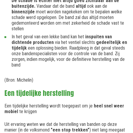
De schade is echter niet altijd goed zichtbaar aan de
buitenzijde.
Vandaar dat de band
altijd
ook aan de
binnenzijde
moet worden nagekeken om te bepalen welke
schade werd opgelopen. De band zal dus altijd moeten
gedemonteerd worden om met zekerheid de schade vast te
stellen
In het geval van een lekke band kan het
inspuiten van
dichtende producten
via het ventiel slechts
gedeeltelijk en
tijdelijk
een oplossing bieden. Raadpleeg in dat geval steeds
onze bandenspecialisten voor de controle van de band. Zij
zorgen, indien mogelijk, voor de definitieve herstelling van de
band
(Bron: Michelin)
Een tijdelijke herstelling
Een tijdelijke herstelling wordt toegepast om je
heel snel weer
mobiel
te krijgen
Uit ervaring weten we dat de herstelling van banden op deze
manier (in de volksmond
"een stop trekken"
) niet lang meegaat