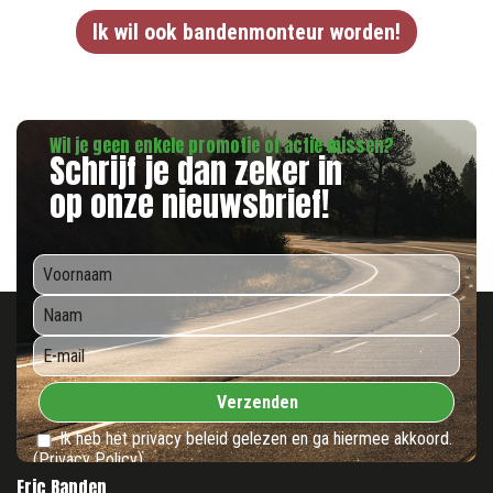
Ik wil ook bandenmonteur worden!
Wil je geen enkele promotie of actie missen?
Schrijf je dan zeker in
op onze nieuwsbrief!
*
*
*
Verzenden
Ik heb het privacy beleid gelezen en ga hiermee akkoord.
(Privacy Policy)
Eric Banden