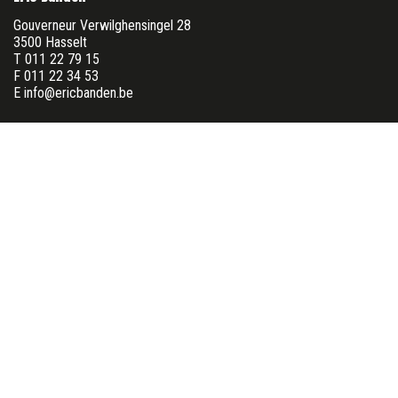
Gouverneur Verwilghensingel 28
3500 Hasselt
T 011 22 79 15
F 011 22 34 53
E info@ericbanden.be
ONR: 0413 033 423
BTW: BE0413 033 423
Openingsuren
Maandag
8u00 - 12u30 & 13u00 - 17u30
Dinsdag
8u00 - 12u30 & 13u00 - 17u30
Woensdag
8u00 - 12u30 & 13u00 - 17u30
Donderdag
8u00 - 12u30 & 13u00 - 17u30
Vrijdag
8u00 - 12u30 & 13u00 - 17u30
Zaterdag*