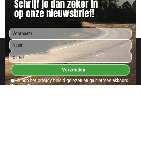
Schrijf je dan zeker in
op onze nieuwsbrief!
*
*
*
Verzenden
Ik heb het privacy beleid gelezen en ga hiermee akkoord.
(Privacy Policy)
Eric Banden
Gouverneur Verwilghensingel 28
3500 Hasselt
T 011 22 79 15
F 011 22 34 53
E info@ericbanden.be